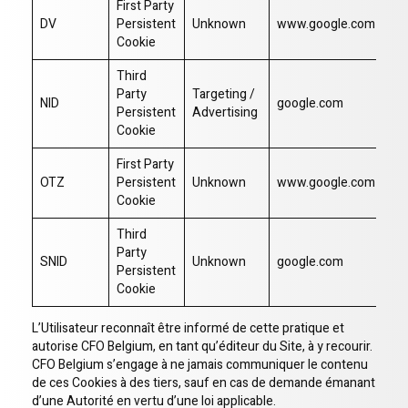
First Party
DV
Persistent
Unknown
www.google.com
/
Cookie
Third
Party
Targeting /
NID
google.com
/
Persistent
Advertising
Cookie
First Party
OTZ
Persistent
Unknown
www.google.com
/
Cookie
Third
Party
SNID
Unknown
google.com
/v
Persistent
Cookie
L’Utilisateur reconnaît être informé de cette pratique et
autorise CFO Belgium, en tant qu’éditeur du Site, à y recourir.
CFO Belgium s’engage à ne jamais communiquer le contenu
de ces Cookies à des tiers, sauf en cas de demande émanant
d’une Autorité en vertu d’une loi applicable.