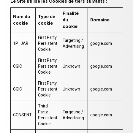
Le Site utilise les Cookies de tiers suivants :
Finalité
Nom du
Type de
du
Domaine
P
cookie
cookie
cookie
First Party
Targeting /
1P_JAR
Persistent
google.com
/
Advertising
Cookie
First Party
CGIC
Persistent
Unknown
google.com
/c
Cookie
First Party
CGIC
Persistent
Unknown
google.com
/s
Cookie
Third
Party
Targeting /
CONSENT
google.com
/
Persistent
Advertising
Cookie