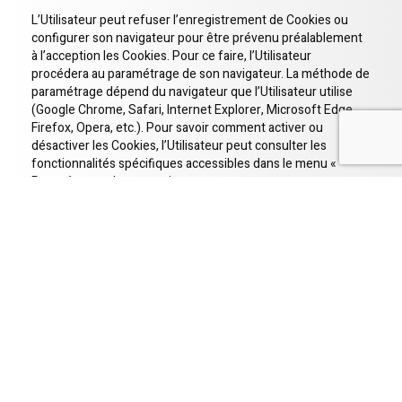
L’Utilisateur peut refuser l’enregistrement de Cookies ou
configurer son navigateur pour être prévenu préalablement
à l’acception les Cookies. Pour ce faire, l’Utilisateur
procédera au paramétrage de son navigateur. La méthode de
paramétrage dépend du navigateur que l’Utilisateur utilise
(Google Chrome, Safari, Internet Explorer, Microsoft Edge,
Firefox, Opera, etc.). Pour savoir comment activer ou
désactiver les Cookies, l’Utilisateur peut consulter les
fonctionnalités spécifiques accessibles dans le menu «
Paramètres » de son navigateur.
En bloquant les Cookies, il est toutefois possible que
certaines fonctionnalités du Site ne soient plus
correctement assurées techniquement.
La présente politique en matière de cookies est susceptible
d’être mise à jour. L’Utilisateur est invité à vérifier si celle-ci a
été mise à jour depuis sa dernière visite.
Dernière mise à jour : avril 2020.